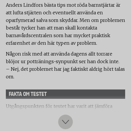
Anders Lindfors
bästa tips mot röda barnstjärtar är
att lufta stjärten och eventuellt använda en
oparfymerad salva som skyddar. Men om problemen
består tycker han att man skall kontakta
barnavårdscentralen som har mycket praktisk
erfarenhet av den här typen av problem.
Någon risk med att använda dagens allt torrare
blöjor ur pottränings-synpunkt ser han dock inte.
– Nej, det problemet har jag faktiskt aldrig hört talas
om.
FAKTA OM TESTET
Utgångspunkten för testet har varit att jämföra
prestandan för Pampers blöja med ett representativt
urval av de vanligaste fabrikaten av blöjor på den
svenska marknaden.