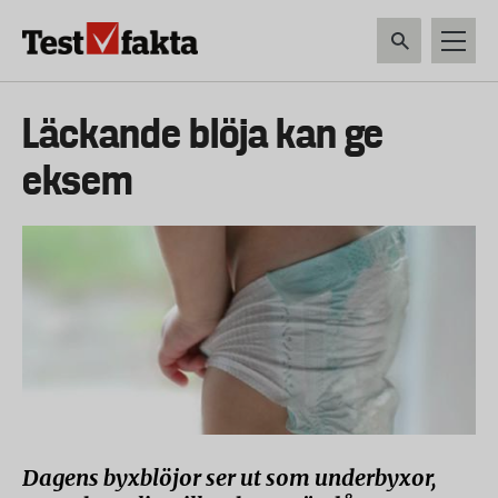
Hoppa
till
huvudinnehåll
HEM & HUSHÅLL
TEKNIK
LIVSMEDEL
VERKTYG & TRÄDGÅRDSREDSK
Huvudmeny
Läckande blöja kan ge
ny
eksem
Dagens byxblöjor ser ut som underbyxor,