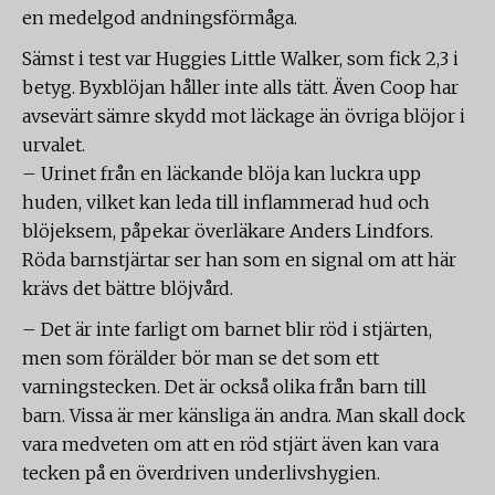
en medelgod andningsförmåga.
Sämst i test var Huggies Little Walker, som fick 2,3 i
betyg. Byxblöjan håller inte alls tätt. Även Coop har
avsevärt sämre skydd mot läckage än övriga blöjor i
urvalet.
– Urinet från en läckande blöja kan luckra upp
huden, vilket kan leda till inflammerad hud och
blöjeksem, påpekar överläkare Anders Lindfors.
Röda barnstjärtar ser han som en signal om att här
krävs det bättre blöjvård.
– Det är inte farligt om barnet blir röd i stjärten,
men som förälder bör man se det som ett
varningstecken. Det är också olika från barn till
barn. Vissa är mer känsliga än andra. Man skall dock
vara medveten om att en röd stjärt även kan vara
tecken på en överdriven underlivshygien.