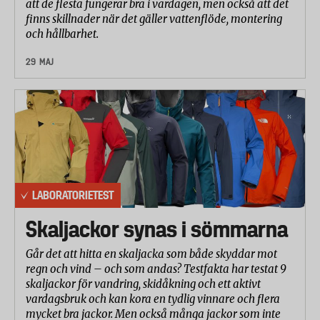
att de flesta fungerar bra i vardagen, men också att det
gram per kvadratmeter material och timme.
finns skillnader när det gäller vattenflöde, montering
Betygen från de olika delmomenten har vikts
och hållbarhet.
samman till ett totalbetyg med följande vikt:
29 MAJ
absorption/täthet 50 procent, torrhet mot barnets
hud 30 procent och andningsförmåga 20 procent.
Det angivna genomsnittspriset per förpackning har
tagits fram av The Nielsen Company och baseras på
prisinformation från cirka 3000 butiker och
stormarknader runt om i Sverige under perioden
januari till mars 2009.
LABORATORIETEST
I testet ingår byxblöjor av följande märken: Coop
Skaljackor synas i sömmarna
Byx-Maxi (7–16 kg), Hemköp Byxblöjor (8–15 kg),
Huggies Little Walker (9–15 kg), ICA Byxblöjor (10–14
Går det att hitta en skaljacka som både skyddar mot
regn och vind – och som andas? Testfakta har testat 9
kg), Libro UP&Go (10–14 kg), Lidl Toujours Air
skaljackor för vandring, skidåkning och ett aktivt
Comfort (8–15 kg), Pampers (8–15 kg) och Willys
vardagsbruk och kan kora en tydlig vinnare och flera
Byxblöjor (8–15 kg).
mycket bra jackor. Men också många jackor som inte