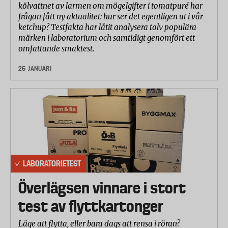
kölvattnet av larmen om mögelgifter i tomatpuré har
frågan fått ny aktualitet: hur ser det egentligen ut i vår
ketchup? Testfakta har låtit analysera tolv populära
märken i laboratorium och samtidigt genomfört ett
omfattande smaktest.
26 JANUARI
LABORATORIETEST
Överlägsen vinnare i stort
test av flyttkartonger
Läge att flytta, eller bara dags att rensa i röran?