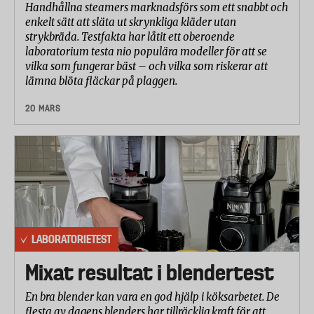
Handhållna steamers marknadsförs som ett snabbt och
enkelt sätt att släta ut skrynkliga kläder utan
strykbräda. Testfakta har låtit ett oberoende
laboratorium testa nio populära modeller för att se
vilka som fungerar bäst – och vilka som riskerar att
lämna blöta fläckar på plaggen.
20 MARS
LABORATORIETEST
Mixat resultat i blendertest
En bra blender kan vara en god hjälp i köksarbetet. De
flesta av dagens blenders har tillräcklig kraft för att