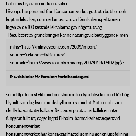
halter av bly även i andra leksaker.
I Sverige har personal från Konsumentverket gått ut i butiker och
köpt in leksaker, som sedan testats av Kemikalieinspektionen.
Ingen av de 100 testade leksakerna gav något utslag.
– Resultatet av granskningen känns naturligtvis betryggande, men
mlns="http://xmlns.escenic.com/2009/import"
source="teknomediaPictures"
sourceid="http://www.testfakta.se/img/2007/9/18/17402.jpg"/>
En av de leksaker från Mattel som återkallades i augusti.
samtidigt fann vi vid marknadskontrollen fyra leksaker med för hög
blyhalt som låg kvar i butikshyllorna av märket Mattel och som
skulle ha varit återkallade. Det tyder på att återkallelsen inte
fungerat fullt ut, säger Ingrid Ekholm, barnsäkerhetsexpert vid
Konsumentverket.
Konsumentverket har kontaktat Mattel som nu gör en uppföljning