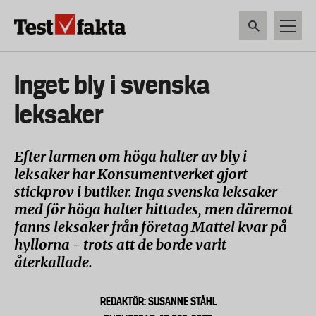
Hoppa
till
huvudinnehåll
HEM & HUSHÅLL
TEKNIK
LIVSMEDEL
VERKTYG & TRÄDGÅRDSREDSK
Huvudmeny
Inget bly i svenska
ny
leksaker
Efter larmen om höga halter av bly i
leksaker har Konsumentverket gjort
stickprov i butiker. Inga svenska leksaker
med för höga halter hittades, men däremot
fanns leksaker från företag Mattel kvar på
hyllorna - trots att de borde varit
återkallade.
REDAKTÖR: SUSANNE STÅHL