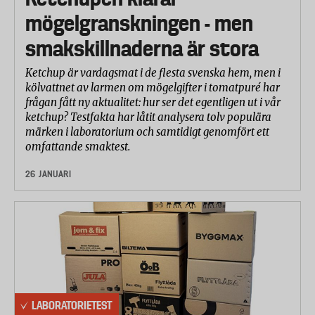
mögelgranskningen - men
smakskillnaderna är stora
Ketchup är vardagsmat i de flesta svenska hem, men i
kölvattnet av larmen om mögelgifter i tomatpuré har
frågan fått ny aktualitet: hur ser det egentligen ut i vår
ketchup? Testfakta har låtit analysera tolv populära
märken i laboratorium och samtidigt genomfört ett
omfattande smaktest.
26 JANUARI
LABORATORIETEST