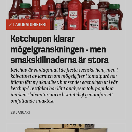
LABORATORIETEST
Ketchupen klarar
mögelgranskningen - men
smakskillnaderna är stora
Ketchup är vardagsmat i de flesta svenska hem, men i
kölvattnet av larmen om mögelgifter i tomatpuré har
frågan fått ny aktualitet: hur ser det egentligen ut i vår
ketchup? Testfakta har låtit analysera tolv populära
märken i laboratorium och samtidigt genomfört ett
omfattande smaktest.
26 JANUARI