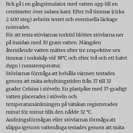
fick gå i en gångsimulator med vatten upp till en
centimeter över sulans kant. Efter två timmar (cirka
2 400 steg) avbröts testet och eventuella läckage
noterades.
För att testa stövlarnas torktid blöttes stövlarna ner
på insidan med 30 gram vatten. Mängden
återstående vatten mättes efter tre respektive sex
timmar i torkskåp vid 38°C och efter två och ett halvt
dygn i rumstemperatur.
Stövlarnas förmåga att behålla värmen testades
genom att mäta avkylningstiden från 37 till 32
grader Celsius i stöveln. En plastpåse med 37-gradigt
vatten placerades i stöveln och
temperatursänkningen på vätskan registrerades
minut för minut tills den nådde 32 °C.
Andningsförmågan eller stövlarnas förmåga att
släppa igenom vattenånga testades genom att mäta