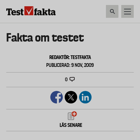
Hoppa
till
huvudinnehåll
HEM & HUSHÅLL
TEKNIK
LIVSMEDEL
VERKTYG & TRÄDGÅRDSREDSK
Huvudmeny
Fakta om testet
ny
REDAKTÖR: TESTFAKTA
PUBLICERAD: 9 NOV, 2009
0
LÄS SENARE