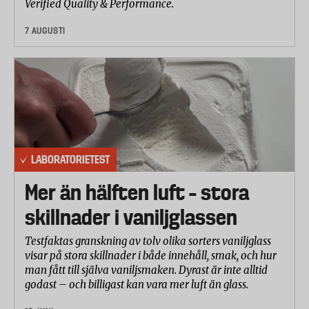
Verified Quality & Performance.
Sannolikt kommer det handla om en liknande
7 AUGUSTI
begränsning som i dag finns för smycken på 0,05
viktprocent (500 mg per kilo).
Kemikalieinspektionen kommer att lämna över ett
förslag till EU:s kemikaliemyndighet Echa under
nästa år, med en förhoppning om att begränsningen
kan träda i kraft i slutet av 2016.
LABORATORIETEST
Mer än hälften luft – stora
skillnader i vaniljglassen
Testfaktas granskning av tolv olika sorters vaniljglass
visar på stora skillnader i både innehåll, smak, och hur
man fått till själva vaniljsmaken. Dyrast är inte alltid
godast – och billigast kan vara mer luft än glass.