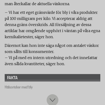
man återkallar de aktuella väskorna.
– Vi har ett eget gränsvärde för bly i våra produkter
på 100 milligram per kilo. Vi accepterar aldrig att
denna gräns överskrids. All försäljning av dessa
artiklar har omgående upphört i väntan på våra egna
kemikalietester, säger hon.
Däremot kan hon inte säga något om antalet väskor
som sålts till konsumenter.
– Vi på med en intern utredning och det innefattar
även sålda kvantiteter, säger hon.
FAKTA
Hälsorisker med bly
Bly är ett mycket giftigt ämne som kan ge skador på
nervsystemet och medföra försämrad intellektuell