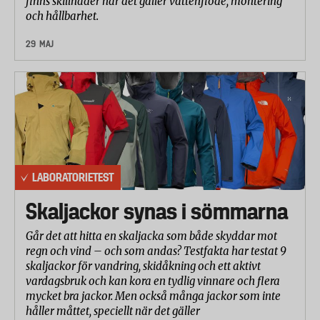
finns skillnader när det gäller vattenflöde, montering
och hållbarhet.
29 MAJ
LABORATORIETEST
Skaljackor synas i sömmarna
Går det att hitta en skaljacka som både skyddar mot
regn och vind – och som andas? Testfakta har testat 9
skaljackor för vandring, skidåkning och ett aktivt
vardagsbruk och kan kora en tydlig vinnare och flera
mycket bra jackor. Men också många jackor som inte
håller måttet, speciellt när det gäller