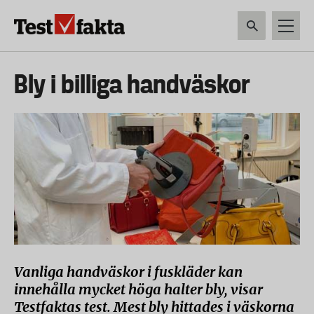
Hoppa
till
huvudinnehåll
HEM & HUSHÅLL
TEKNIK
LIVSMEDEL
VERKTYG & TRÄDGÅRDSREDSK
Huvudmeny
Bly i billiga handväskor
ny
Vanliga handväskor i fuskläder kan
innehålla mycket höga halter bly, visar
Testfaktas test. Mest bly hittades i väskorna