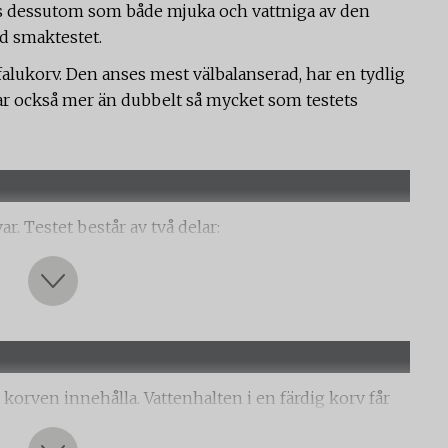
s dessutom som både mjuka och vattniga av den
id smaktestet.
falukorv. Den anses mest välbalanserad, har en tydlig
r också mer än dubbelt så mycket som testets
ar. Testet består av två delar:
re SP Food and Bioscience) har utfört en sensorisk
utets sensoriska och analytiska panel har bedömt
stens, utseende och lukt. Utseendet bedömdes
es efter att korvarna stekts i skivor. Testfakta har
korven innehålla. Vattenhalten i en färdig korv får