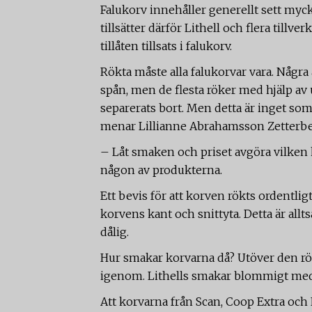
Falukorv innehåller generellt sett mycke
tillsätter därför Lithell och flera till
tillåten tillsats i falukorv.
Rökta måste alla falukorvar vara. Några
spån, men de flesta röker med hjälp av
separerats bort. Men detta är inget s
menar Lillianne Abrahamsson Zetterber
– Låt smaken och priset avgöra vilken k
någon av produkterna.
Ett bevis för att korven rökts ordentligt
korvens kant och snittyta. Detta är allt
dålig.
Hur smakar korvarna då? Utöver den rök
igenom. Lithells smakar blommigt med
Att korvarna från Scan, Coop Extra och