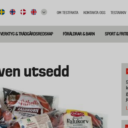
OM TESTFAKTA
KONTAKTA OSS
TESTARKIV
Top
meny
VERKTYG & TRÄDGÅRDSREDSKAP
FÖRÄLDRAR & BARN
SPORT & FRITI
rven utsedd
S
k
g
j
L