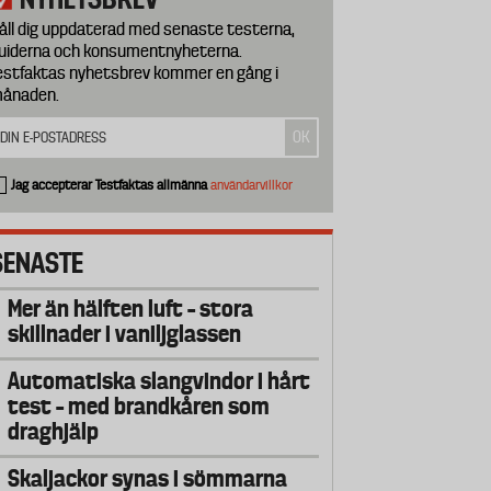
åll dig uppdaterad med senaste testerna,
uiderna och konsumentnyheterna.
estfaktas nyhetsbrev kommer en gång i
ånaden.
Jag accepterar Testfaktas allmänna
användarvillkor
SENASTE
Mer än hälften luft – stora
skillnader i vaniljglassen
Automatiska slangvindor i hårt
test – med brandkåren som
draghjälp
Skaljackor synas i sömmarna