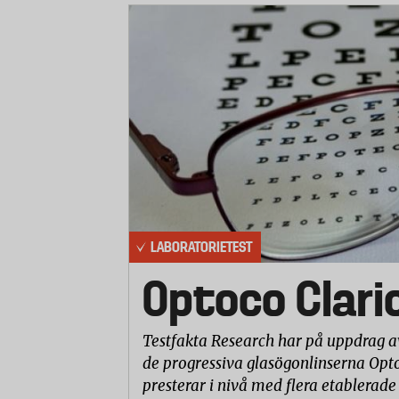
På 1800-talet börjades korven tillverka
1973 blev falukorven namnskyddad.
2001 fick falukorven som första sven
specialitet” inom EU.
Idag tillverkas knappt 30 000 ton falu
Källa: Kött- och charkföretagen, faluk
LABORATORIETEST
Optoco Clari
Testfakta Research har på uppdrag a
de progressiva glasögonlinserna Opto
presterar i nivå med flera etablerade