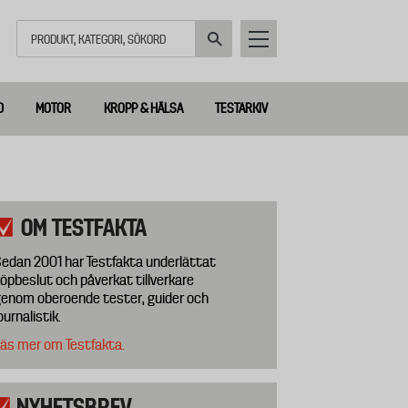
Sök
D
MOTOR
KROPP & HÄLSA
TESTARKIV
OM TESTFAKTA
edan 2001 har Testfakta underlättat
öpbeslut och påverkat tillverkare
enom oberoende tester, guider och
ournalistik.
äs mer om Testfakta.
NYHETSBREV