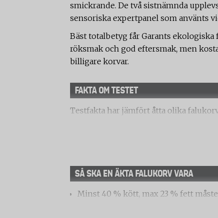
smickrande. De två sistnämnda upplev
sensoriska expertpanel som använts v
Bäst totalbetyg får Garants ekologiska 
röksmak och god eftersmak, men kosta
billigare korvar.
FAKTA OM TESTET
Testfakta har jämfört åtta olika falukorv
Sensorisk analys
Rise Biovetenskap och material (tidiga
analys av falukorven. Forskningsinstit
parametrar inom områdena smak, konsi
SÅ SKA EN ÄKTA FALUKORV VARA
först. Konsistens, doft och smak bedömd
Minst 40 % kött, max 23 % fett måste 
sedan betygsatt de olika delarna.
vara max 65 gram per 100 gram korv.