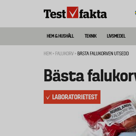
Hoppa
till
huvudinnehåll
HEM & HUSHÅLL
TEKNIK
LIVSMEDEL
Huvudmeny
ny
HEM
FALUKORV
BÄSTA FALUKORVEN UTSEDD
Länkstig
Bästa faluko
LABORATORIETEST