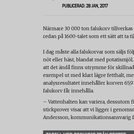
PUBLICERAD: 28 JAN, 2017
Närmare 30 000 ton falukorv tillverkas
redan på 1600-talet som ett sätt att ta t
I dag måste alla falukorvar som säljs 
nöt eller häst, blandat med potatismjöl
att det ändå finns utrymme för skillnader
exempel ut med klart lägre fetthalt, me
analysresultatet innehåller korven 65,9
falukorv får innehålla.
– Vattenhalten kan variera, dessutom fi
stickprover visar att vi ligger i genoms
Andersson, kommunikationsansvarig fö