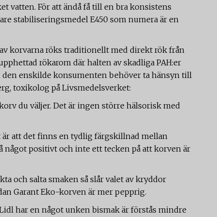
t vatten. För att ändå få till en bra konsistens
verkare stabiliseringsmedel E450 som numera är en
 av korvarna röks traditionellt med direkt rök från
 upphettad rökarom där halten av skadliga PAH:er
om den enskilde konsumenten behöver ta hänsyn till
g, toxikolog på Livsmedelsverket:
orv du väljer. Det är ingen större hälsorisk med
 är att det finns en tydlig färgskillnad mellan
så något positivt och inte ett tecken på att korven är
ta och salta smaken så slår valet av kryddor
an Garant Eko-korven är mer pepprig.
 Lidl har en något unken bismak är förstås mindre