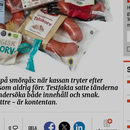
H
g
T
m
å på smörgås: när kassan tryter efter
som aldrig förr. Testfakta satte tänderna
 undersöka både innehåll och smak.
ttre - är kontentan.
0
DELA