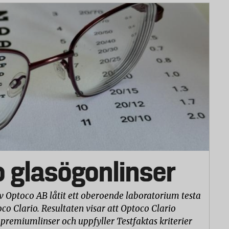
s och säljas i större skala.
ska livsmedel status som ”Garanterad traditionell
korv varje år.
orv.org, scan.se
o glasögonlinser
v Optoco AB låtit ett oberoende laboratorium testa
co Clario. Resultaten visar att Optoco Clario
 premiumlinser och uppfyller Testfaktas kriterier