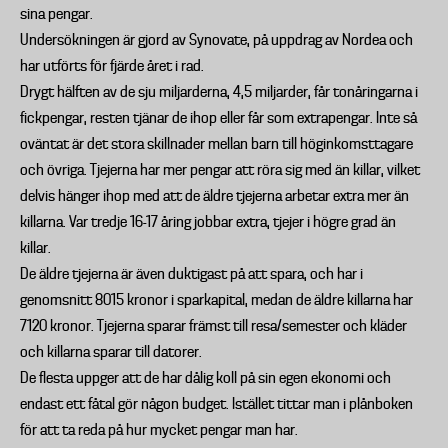
sina pengar.
Undersökningen är gjord av Synovate, på uppdrag av Nordea och
har utförts för fjärde året i rad.
Drygt hälften av de sju miljarderna, 4,5 miljarder, får tonåringarna i
fickpengar, resten tjänar de ihop eller får som extrapengar. Inte så
oväntat är det stora skillnader mellan barn till höginkomsttagare
och övriga. Tjejerna har mer pengar att röra sig med än killar, vilket
delvis hänger ihop med att de äldre tjejerna arbetar extra mer än
killarna. Var tredje 16-17 åring jobbar extra, tjejer i högre grad än
killar.
De äldre tjejerna är även duktigast på att spara, och har i
genomsnitt 8015 kronor i sparkapital, medan de äldre killarna har
7120 kronor. Tjejerna sparar främst till resa/semester och kläder
och killarna sparar till datorer.
De flesta uppger att de har dålig koll på sin egen ekonomi och
endast ett fåtal gör någon budget. Istället tittar man i plånboken
för att ta reda på hur mycket pengar man har.