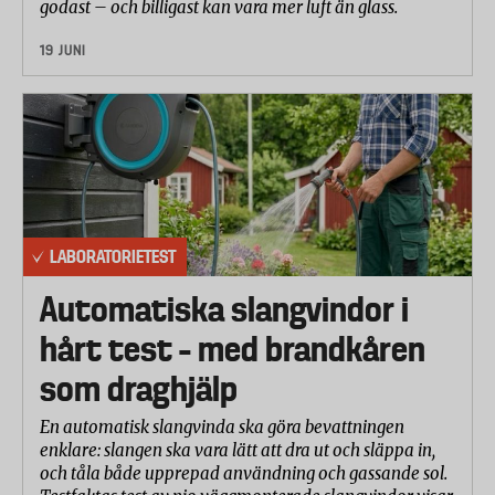
godast – och billigast kan vara mer luft än glass.
19 JUNI
LABORATORIETEST
Automatiska slangvindor i
hårt test – med brandkåren
som draghjälp
En automatisk slangvinda ska göra bevattningen
enklare: slangen ska vara lätt att dra ut och släppa in,
och tåla både upprepad användning och gassande sol.