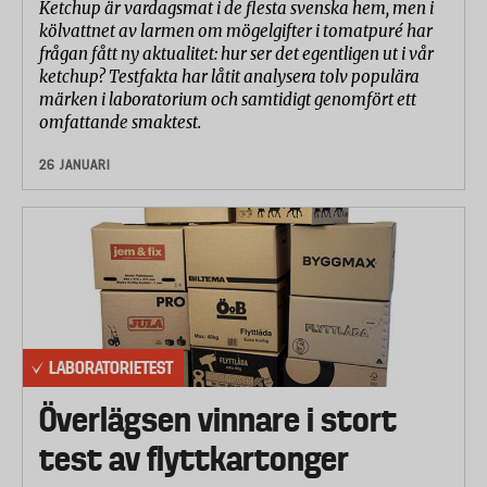
Ketchup är vardagsmat i de flesta svenska hem, men i
kölvattnet av larmen om mögelgifter i tomatpuré har
frågan fått ny aktualitet: hur ser det egentligen ut i vår
ketchup? Testfakta har låtit analysera tolv populära
märken i laboratorium och samtidigt genomfört ett
omfattande smaktest.
26 JANUARI
LABORATORIETEST
Överlägsen vinnare i stort
test av flyttkartonger