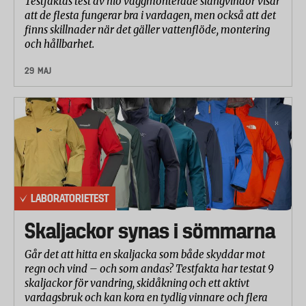
Testfaktas test av nio väggmonterade slangvindor visar
att de flesta fungerar bra i vardagen, men också att det
finns skillnader när det gäller vattenflöde, montering
och hållbarhet.
29 MAJ
LABORATORIETEST
Skaljackor synas i sömmarna
Går det att hitta en skaljacka som både skyddar mot
regn och vind – och som andas? Testfakta har testat 9
skaljackor för vandring, skidåkning och ett aktivt
vardagsbruk och kan kora en tydlig vinnare och flera