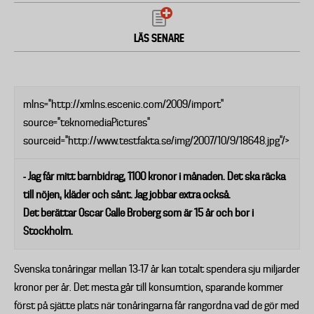
LÄS SENARE
mlns="http://xmlns.escenic.com/2009/import"
source="teknomediaPictures"
sourceid="http://www.testfakta.se/img/2007/10/9/18648.jpg"/>
- Jag får mitt barnbidrag, 1100 kronor i månaden. Det ska räcka
till nöjen, kläder och sånt. Jag jobbar extra också.
Det berättar Oscar Calle Broberg som är 15 år och bor i
Stockholm.
Svenska tonåringar mellan 13-17 år kan totalt spendera sju miljarder
kronor per år. Det mesta går till konsumtion, sparande kommer
först på sjätte plats när tonåringarna får rangordna vad de gör med