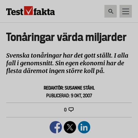
Hoppa
till
huvudinnehåll
HEM & HUSHÅLL
TEKNIK
LIVSMEDEL
VERKTYG & TRÄDGÅRDSREDSK
Huvudmeny
Tonåringar värda miljarder
ny
Svenska tonåringar har det gott ställt. I alla
fall i genomsnitt. Sin egen ekonomi har de
flesta däremot ingen större koll på.
REDAKTÖR: SUSANNE STÅHL
PUBLICERAD: 9 OKT, 2007
0