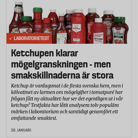
LABORATORIETEST
Ketchupen klarar
mögelgranskningen - men
smakskillnaderna är stora
Ketchup är vardagsmat i de flesta svenska hem, men i
kölvattnet av larmen om mögelgifter i tomatpuré har
frågan fått ny aktualitet: hur ser det egentligen ut i vår
ketchup? Testfakta har låtit analysera tolv populära
märken i laboratorium och samtidigt genomfört ett
omfattande smaktest.
26 JANUARI