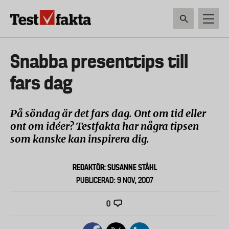
Hoppa
till
huvudinnehåll
HEM & HUSHÅLL
TEKNIK
LIVSMEDEL
VERKTYG & TRÄDGÅRDSREDSK
Huvudmeny
Snabba presenttips till
ny
fars dag
På söndag är det fars dag. Ont om tid eller
ont om idéer? Testfakta har några tipsen
som kanske kan inspirera dig.
REDAKTÖR: SUSANNE STÅHL
PUBLICERAD: 9 NOV, 2007
0