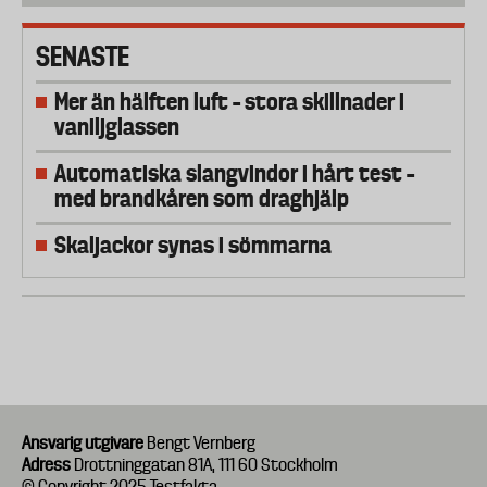
SENASTE
Mer än hälften luft – stora skillnader i
vaniljglassen
Automatiska slangvindor i hårt test –
med brandkåren som draghjälp
Skaljackor synas i sömmarna
Ansvarig utgivare
Bengt Vernberg
Adress
Drottninggatan 81A, 111 60 Stockholm
© Copyright 2025 Testfakta