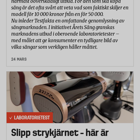
närmast oöverskådligt utbud. För den som ska köpa
säng är det ofta svårt att veta vad som faktiskt skiljer en
modell för 10 000 kronor från en för 50 000.
Nu inleder Testfakta en omfattande genomlysning av
sängmarknaden. I initiativet Årets Säng granskas
marknadens utbud i oberoende laboratorietester –
med målet att ge konsumenter en tydligare bild av
vilka sängar som verkligen håller måttet.
24 MARS
LABORATORIETEST
Slipp strykjärnet – här är