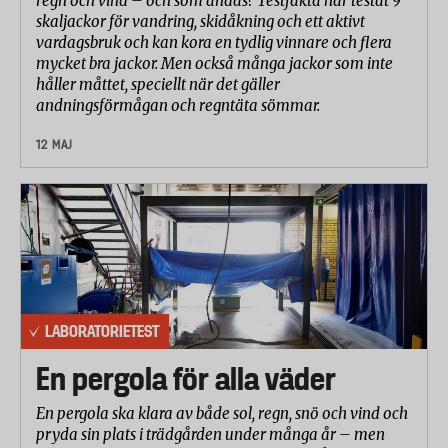
regn och vind – och som andas? Testfakta har testat 9
skaljackor för vandring, skidåkning och ett aktivt
vardagsbruk och kan kora en tydlig vinnare och flera
mycket bra jackor. Men också många jackor som inte
håller måttet, speciellt när det gäller
andningsförmågan och regntäta sömmar.
12 MAJ
LABORATORIETEST
En pergola för alla väder
En pergola ska klara av både sol, regn, snö och vind och
pryda sin plats i trädgården under många år – men