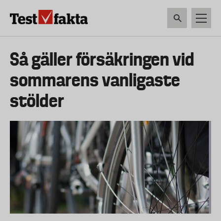
Hoppa
till
huvudinnehåll
HEM & HUSHÅLL
TEKNIK
LIVSMEDEL
VERKTYG & TRÄDGÅRDSREDSK
Huvudmeny
Så gäller försäkringen vid
ny
sommarens vanligaste
stölder