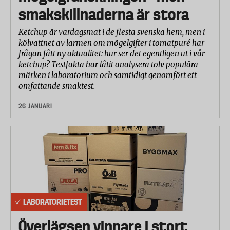
smakskillnaderna är stora
Ketchup är vardagsmat i de flesta svenska hem, men i
kölvattnet av larmen om mögelgifter i tomatpuré har
frågan fått ny aktualitet: hur ser det egentligen ut i vår
ketchup? Testfakta har låtit analysera tolv populära
märken i laboratorium och samtidigt genomfört ett
omfattande smaktest.
26 JANUARI
LABORATORIETEST
Överlägsen vinnare i stort