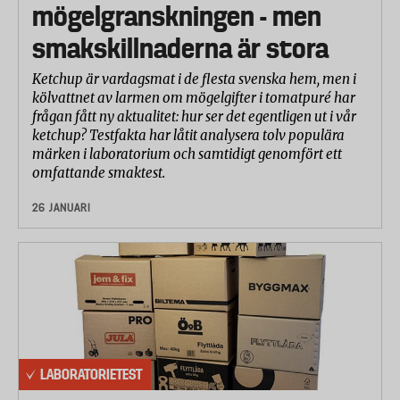
mögelgranskningen - men
smakskillnaderna är stora
Ketchup är vardagsmat i de flesta svenska hem, men i
kölvattnet av larmen om mögelgifter i tomatpuré har
frågan fått ny aktualitet: hur ser det egentligen ut i vår
ketchup? Testfakta har låtit analysera tolv populära
märken i laboratorium och samtidigt genomfört ett
omfattande smaktest.
26 JANUARI
LABORATORIETEST