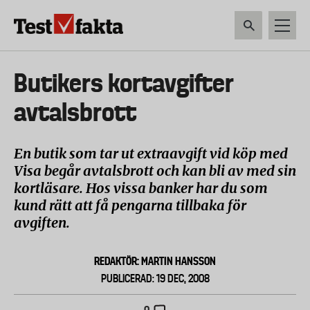
Hoppa
till
huvudinnehåll
HEM & HUSHÅLL
TEKNIK
LIVSMEDEL
VERKTYG & TRÄDGÅRDSREDSK
Huvudmeny
Butikers kortavgifter
ny
avtalsbrott
En butik som tar ut extraavgift vid köp med
Visa begår avtalsbrott och kan bli av med sin
kortläsare. Hos vissa banker har du som
kund rätt att få pengarna tillbaka för
avgiften.
REDAKTÖR: MARTIN HANSSON
PUBLICERAD: 19 DEC, 2008