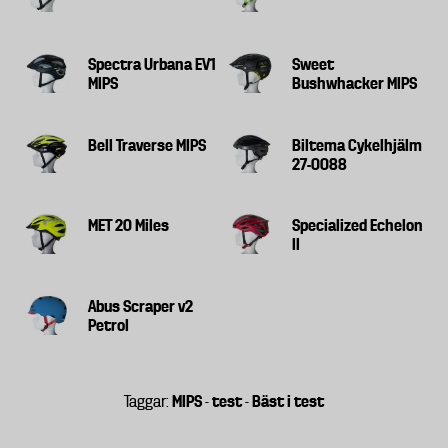
lagkravet får dessa inte överstiga 250 g.
Hjälmarnas skydd mot rotation av huvudet vid
Spectra Urbana EV1
Sweet
MIPS
Bushwhacker MIPS
sneda islag
Hjälmarna släpps med en hastighet av 22 km/h mot
Bell Traverse MIPS
Biltema Cykelhjälm
ett lutande plan (45°) för att simulera olika typer av
27-0088
olyckor.
Snett islag mot sidan av hjälmen som speglar ett fall åt
MET 20 Miles
Specialized Echelon
II
sidan alternativt när man bli påkört av ett motorfordon.
Snett islag mot ovandelen av hjälmen som speglar
exempelvis ett fall över styret.
Abus Scraper v2
Snett islag mot bakre delen av huvudet.
Petrol
Vid testerna mäts dels g-krafterna som når huvudet,
dels hur mycket huvudet roterar inuti hjälmen
MIPS
test
Bäst i test
Taggar:
-
-
(rotationsacceleration och rotationshastighet).