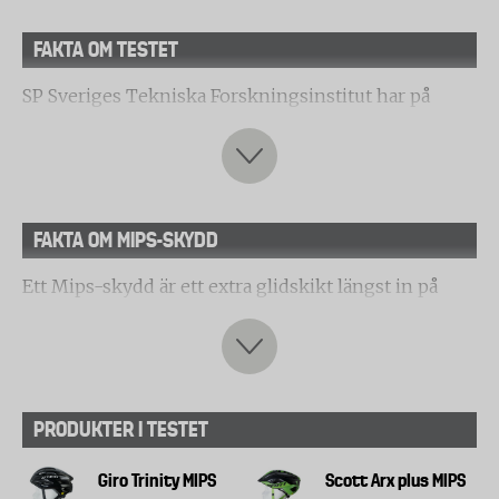
FAKTA OM TESTET
SP Sveriges Tekniska Forskningsinstitut har på
Testfaktas uppdrag testat nio olika cykelhjälmar,
avseende skydd mot skallskador och hjärnskakning.
Forskare vid Kungliga Tekniska Högskolan, KTH, har
därefter analyserat mätvärdena och gjort en
FAKTA OM MIPS-SKYDD
riskbedömning för hjärnskakning.
Hjälmarnas förmåga att dämpa stöten vid raka islag
Ett Mips-skydd är ett extra glidskikt längst in på
hjälmen som roterar något vid en sned smäll mot
Detta prov är utfört enligt den lagstadgade
huvudet. Skyddet reducerar både kraften som når
standarden SS-EN 1078. Hjälmen placeras på en
huvudet och huvudets rotation. Tekniken är
provdocka och släpps mot en horisontell yta i ca 20
framtagen av forskare vid Kungliga Tekniska
km/h. Testet utfördes både vid +50°C och vid -20°C.
PRODUKTER I TESTET
Högskolan i Stockholm.
Vid testet mäts translationsaccelerationen, det vill
Giro Trinity MIPS
Scott Arx plus MIPS
säga vilka g-krafter som når huvudet. Enligt