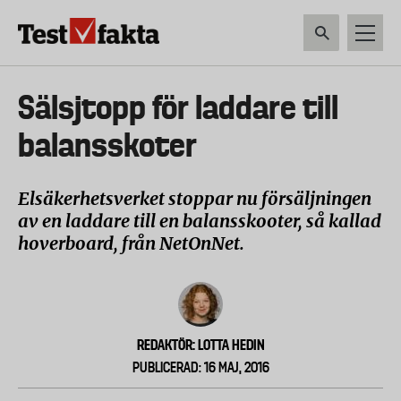
Hoppa
till
huvudinnehåll
HEM & HUSHÅLL
TEKNIK
LIVSMEDEL
VERKTYG & TRÄDGÅRDSREDSK
Huvudmeny
Sälsjtopp för laddare till
ny
balansskoter
Elsäkerhetsverket stoppar nu försäljningen
av en laddare till en balansskooter, så kallad
hoverboard, från NetOnNet.
REDAKTÖR: LOTTA HEDIN
PUBLICERAD: 16 MAJ, 2016