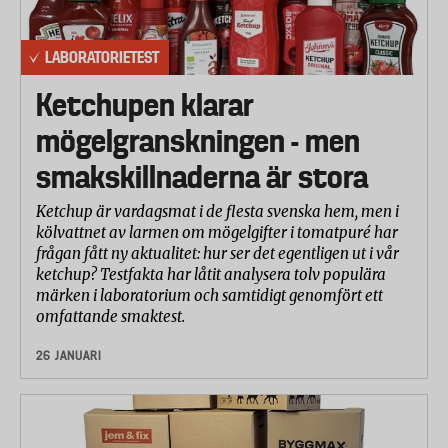
LABORATORIETEST
Ketchupen klarar
mögelgranskningen - men
smakskillnaderna är stora
Ketchup är vardagsmat i de flesta svenska hem, men i
kölvattnet av larmen om mögelgifter i tomatpuré har
frågan fått ny aktualitet: hur ser det egentligen ut i vår
ketchup? Testfakta har låtit analysera tolv populära
märken i laboratorium och samtidigt genomfört ett
omfattande smaktest.
26 JANUARI