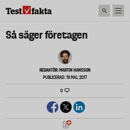
Hoppa
till
huvudinnehåll
HEM & HUSHÅLL
TEKNIK
LIVSMEDEL
VERKTYG & TRÄDGÅRDSREDSK
Huvudmeny
Så säger företagen
ny
REDAKTÖR: MARTIN HANSSON
PUBLICERAD: 19 MAJ, 2017
0