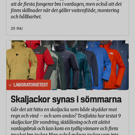
att de flesta fungerar bra i vardagen, men också att det
finns skillnader när det gäller vattenflöde, montering
och hållbarhet.
29 MAJ
LABORATORIETEST
Skaljackor synas i sömmarna
Går det att hitta en skaljacka som både skyddar mot
regn och vind – och som andas? Testfakta har testat 9
skaljackor för vandring, skidåkning och ett aktivt
vardagsbruk och kan kora en tydlig vinnare och flera
mycket bra jackor. Men också många jackor som inte