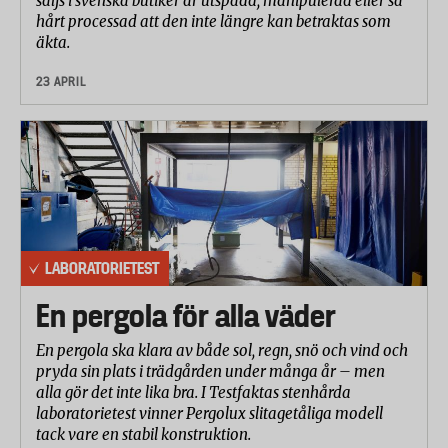
säljs i svenska butiker är utspädd, manipulerad eller så
hårt processad att den inte längre kan betraktas som
äkta.
23 APRIL
LABORATORIETEST
En pergola för alla väder
En pergola ska klara av både sol, regn, snö och vind och
pryda sin plats i trädgården under många år – men
alla gör det inte lika bra. I Testfaktas stenhårda
laboratorietest vinner Pergolux slitagetåliga modell
tack vare en stabil konstruktion.