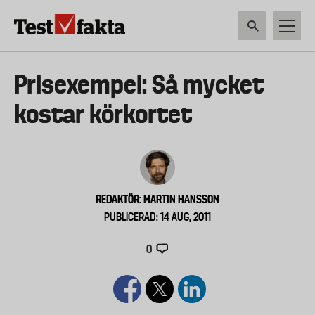
Hoppa
till
huvudinnehåll
HEM & HUSHÅLL
TEKNIK
LIVSMEDEL
VERKTYG & TRÄDGÅRDSREDSK
Huvudmeny
Prisexempel: Så mycket
ny
kostar körkortet
REDAKTÖR: MARTIN HANSSON
PUBLICERAD: 14 AUG, 2011
0