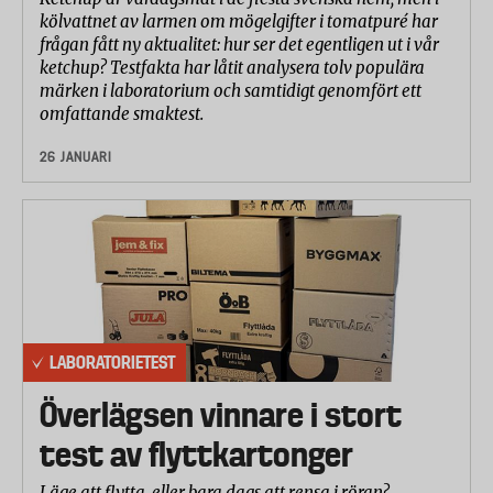
kölvattnet av larmen om mögelgifter i tomatpuré har
frågan fått ny aktualitet: hur ser det egentligen ut i vår
ketchup? Testfakta har låtit analysera tolv populära
märken i laboratorium och samtidigt genomfört ett
omfattande smaktest.
26 JANUARI
LABORATORIETEST
Överlägsen vinnare i stort
test av flyttkartonger
Läge att flytta, eller bara dags att rensa i röran?