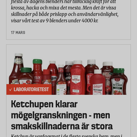
flesta av dagens blenders har tillräcklig kraft för att
krossa, hacka och mixa det mesta. Men det är vissa
skillnader på både prislapp och användarvänlighet,
visar vårt test av 9 blenders under 4000 kr.
17 MARS
LABORATORIETEST
Ketchupen klarar
mögelgranskningen - men
smakskillnaderna är stora
Ketchup är vardagsmat i de flesta svenska hem, men i