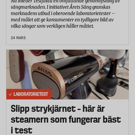
Nu inleder Testfakta en omfattande genomlysning av
sängmarknaden. I initiativet Årets Säng granskas
marknadens utbud i oberoende laboratorietester –
med målet att ge konsumenter en tydligare bild av
vilka sängar som verkligen håller måttet.
24 MARS
LABORATORIETEST
Slipp strykjärnet – här är
steamern som fungerar bäst
i test