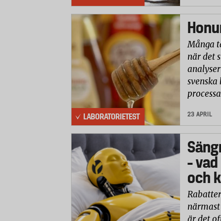
Honun
Många ta
när det 
analyser 
svenska 
processa
23 APRIL
LABORATORIETEST
Säng
– vad
och k
Rabatter
närmast 
är det of