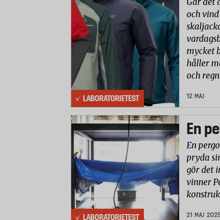
Går det 
och vind
skaljack
vardagsb
mycket b
håller m
och reg
12 MAJ
LABORATORIETEST
En pe
En pergo
pryda si
gör det i
vinner P
konstruk
21 MAJ 202
LABORATORIETEST