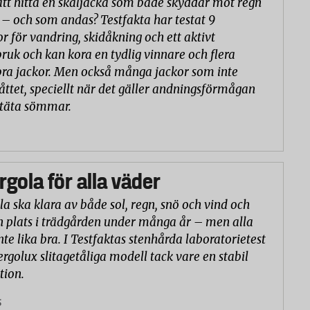
att hitta en skaljacka som både skyddar mot regn
 – och som andas? Testfakta har testat 9
or för vandring, skidåkning och ett aktivt
ruk och kan kora en tydlig vinnare och flera
ra jackor. Men också många jackor som inte
åttet, speciellt när det gäller andningsförmågan
ntäta sömmar.
rgola för alla väder
la ska klara av både sol, regn, snö och vind och
n plats i trädgården under många år – men alla
nte lika bra. I Testfaktas stenhårda laboratorietest
ergolux slitagetåliga modell tack vare en stabil
tion.
5