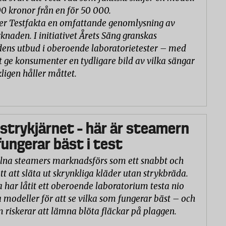
00 kronor från en för 50 000.
er Testfakta en omfattande genomlysning av
naden. I initiativet Årets Säng granskas
ns utbud i oberoende laboratorietester – med
t ge konsumenter en tydligare bild av vilka sängar
ligen håller måttet.
 strykjärnet – här är steamern
ungerar bäst i test
na steamers marknadsförs som ett snabbt och
tt att släta ut skrynkliga kläder utan strykbräda.
a har låtit ett oberoende laboratorium testa nio
 modeller för att se vilka som fungerar bäst – och
m riskerar att lämna blöta fläckar på plaggen.