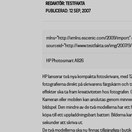
REDAKTÖR: TESTFAKTA
PUBLICERAD: 12 SEP, 2007
mlns="http://xmlns.escenic.com/2009/import"
sourceid="http://www.testfakta.se/img/2007/9/1
HP Photosmart A826
HP lanserar två nya kompakta fotoskrivare, med 1
fotografierna direkt på skrivarens färgskärm och til
effekter ska ta fram kreativiteten hos fotografen. 
Kameran eller mobilen kan anslutas genom minnesko
bildspel. Den mindre av de två modellerna har ett
köpa till ett uppladdningsbart batteri. Bilderna ka
sekunder att skriva ut.
De två modellerna ska nu finnas tillgängliga i bu