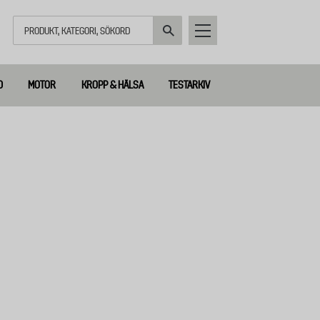
Sök
D
MOTOR
KROPP & HÄLSA
TESTARKIV