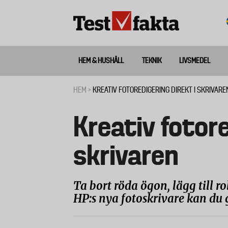
Hoppa
till
huvudinnehåll
HEM & HUSHÅLL
TEKNIK
LIVSMEDEL
Huvudmeny
ny
HEM
KREATIV FOTOREDIGERING DIREKT I SKRIVARE
Länkstig
Kreativ fotore
skrivaren
Ta bort röda ögon, lägg till rol
HP:s nya fotoskrivare kan du 