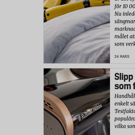
för 10 0
Nu inled
sängmark
marknade
målet at
som verk
24 MARS
Slipp
som f
Handhåll
enkelt sä
Testfakt
populära
vilka so