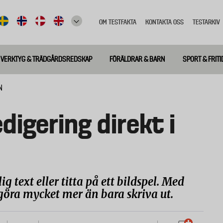
OM TESTFAKTA
KONTAKTA OSS
TESTARKIV
Top
meny
VERKTYG & TRÄDGÅRDSREDSKAP
FÖRÄLDRAR & BARN
SPORT & FRITI
N
digering direkt i
ig text eller titta på ett bildspel. Med
göra mycket mer än bara skriva ut.