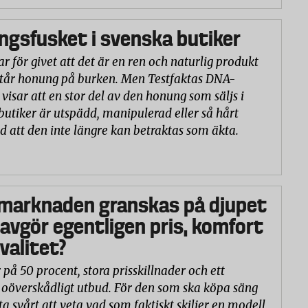
gsfusket i svenska butiker
r för givet att det är en ren och naturlig produkt
står honung på burken. Men Testfaktas DNA-
visar att en stor del av den honung som säljs i
butiker är utspädd, manipulerad eller så hårt
d att den inte längre kan betraktas som äkta.
marknaden granskas på djupet
 avgör egentligen pris, komfort
valitet?
 på 50 procent, stora prisskillnader och ett
oöverskådligt utbud. För den som ska köpa säng
ta svårt att veta vad som faktiskt skiljer en modell