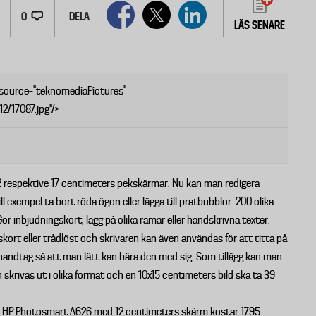
0
DELA
LÄS SENARE
 source="teknomediaPictures"
2/17087.jpg"/>
2 respektive 17 centimeters pekskärmar. Nu kan man redigera
l exempel ta bort röda ögon eller lägga till pratbubblor. 200 olika
Gör inbjudningskort, lägg på olika ramar eller handskrivna texter.
rt eller trådlöst och skrivaren kan även användas för att titta på
 handtag så att man lätt kan bära den med sig. Som tillägg kan man
n skrivas ut i olika format och en 10x15 centimeters bild ska ta 39
tik. HP Photosmart A626 med 12 centimeters skärm kostar 1795