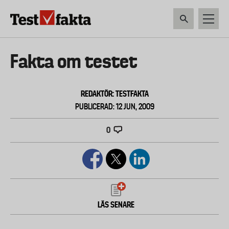
Hoppa
till
huvudinnehåll
HEM & HUSHÅLL
TEKNIK
LIVSMEDEL
VERKTYG & TRÄDGÅRDSREDSK
Huvudmeny
Fakta om testet
ny
REDAKTÖR: TESTFAKTA
PUBLICERAD: 12 JUN, 2009
0
LÄS SENARE