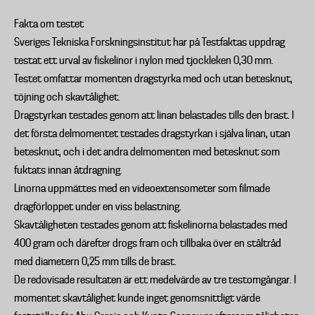
Fakta om testet
Sveriges Tekniska Forskningsinstitut har på Testfaktas uppdrag
testat ett urval av fiskelinor i nylon med tjockleken 0,30 mm.
Testet omfattar momenten dragstyrka med och utan betesknut,
töjning och skavtålighet.
Dragstyrkan testades genom att linan belastades tills den brast. I
det första delmomentet testades dragstyrkan i själva linan, utan
betesknut, och i det andra delmomenten med betesknut som
fuktats innan åtdragning.
Linorna uppmättes med en videoextensometer som filmade
dragförloppet under en viss belastning.
Skavtåligheten testades genom att fiskelinorna belastades med
400 gram och därefter drogs fram och tillbaka över en ståltråd
med diametern 0,25 mm tills de brast.
De redovisade resultaten är ett medelvärde av tre testomgångar. I
momentet skavtålighet kunde inget genomsnittligt värde