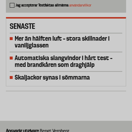
Jag accepterar Testfaktas allmänna
användarvillkor
SENASTE
Mer än hälften luft – stora skillnader i
vaniljglassen
Automatiska slangvindor i hårt test –
med brandkåren som draghjälp
Skaljackor synas i sömmarna
Ansvarig utgivare
Bengt Vernberg