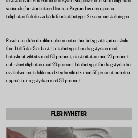
fastställas för Abu Garcia och Kyoto Seapower eftersom tåligheten
varierade för stort utmed linorna. På grund av den ojämna
tåligheten fick dessa båda fabrikat betyget 2 i sammanställningen.
Resultaten från de olika delmomenten har betygsatts på en skala
från 1 till 5 där 5 är bäst. I totalbetyget har dragstyrkan med
betesknut viktats med 60 procent, elasticiteten med 20 procent
och skavtåligheten med 20 procent. I delbetyget för dragstyrka har
avvikelsen mot deklarerad styrka viktats med 50 procent och den
uppmätta dragstyrkan med 50 procent.
FLER NYHETER