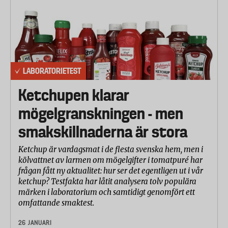
LABORATORIETEST
Ketchupen klarar
mögelgranskningen - men
smakskillnaderna är stora
Ketchup är vardagsmat i de flesta svenska hem, men i
kölvattnet av larmen om mögelgifter i tomatpuré har
frågan fått ny aktualitet: hur ser det egentligen ut i vår
ketchup? Testfakta har låtit analysera tolv populära
märken i laboratorium och samtidigt genomfört ett
omfattande smaktest.
26 JANUARI