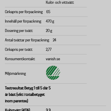
Kulör- och vittvätt
Cirkapris per förpackning
65
Innehåll per förpackning
470 g
Dosering per tvätt
20 g
Antal tvättar per förpackning
24
Cirkapris per tvätt
2,77
Konsumentkontakt
vanish.se
Miljömärkning
Testresultat Betyg 1 till 5 där 5
är bäst (vikt i totalbetyget
inom parentes)
Kulörtvätt (45%)
3,3