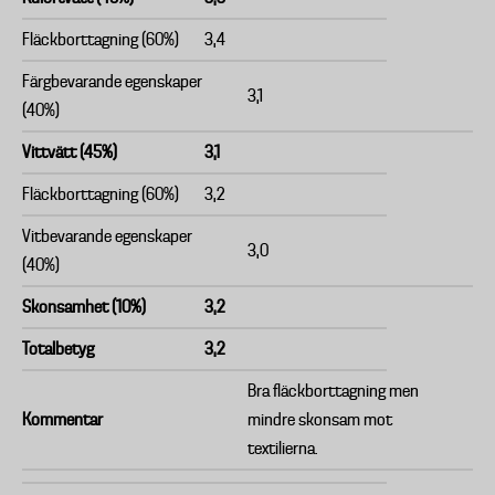
Fläckborttagning (60%)
3,4
Färgbevarande egenskaper
3,1
(40%)
Vittvätt (45%)
3,1
Fläckborttagning (60%)
3,2
Vitbevarande egenskaper
3,0
(40%)
Skonsamhet (10%)
3,2
Totalbetyg
3,2
Bra fläckborttagning men
Kommentar
mindre skonsam mot
textilierna.