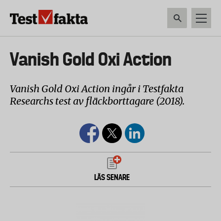
Hoppa
till
huvudinnehåll
HEM & HUSHÅLL
TEKNIK
LIVSMEDEL
VERKTYG & TRÄDGÅRDSREDSK
Huvudmeny
Vanish Gold Oxi Action
ny
Vanish Gold Oxi Action ingår i Testfakta
Researchs test av fläckborttagare (2018).
LÄS SENARE