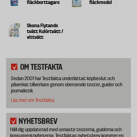
fläckborttagare
fläckmedel
Skona Flytande
tvätt Kulörtvätt /
vittvätt
OM TESTFAKTA
Sedan 2001 har Testfakta underlättat köpbeslut och
påverkat tillverkare genom oberoende tester, guider och
journalistik.
Läs mer om Testfakta.
NYHETSBREV
Håll dig uppdaterad med senaste testerna, guiderna och
konsumentnyheterna. Testfaktas nyhetsbrev kommer en