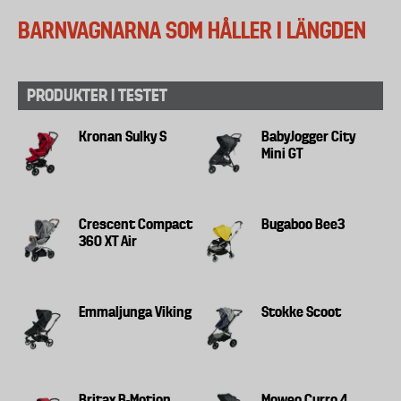
BARNVAGNARNA SOM HÅLLER I LÄNGDEN
PRODUKTER I TESTET
Kronan Sulky S
BabyJogger City
Mini GT
Crescent Compact
Bugaboo Bee3
360 XT Air
Emmaljunga Viking
Stokke Scoot
Britax B-Motion
Moweo Curro 4