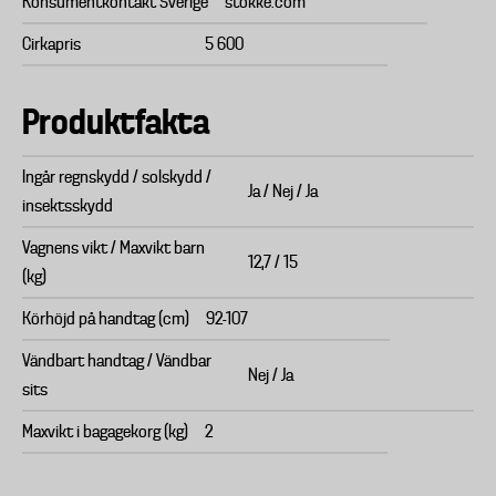
Konsumentkontakt Sverige
stokke.com
Cirkapris
5 600
Produktfakta
Ingår regnskydd / solskydd /
Ja / Nej / Ja
insektsskydd
Vagnens vikt / Maxvikt barn
12,7 / 15
(kg)
Körhöjd på handtag (cm)
92-107
Vändbart handtag / Vändbar
Nej / Ja
sits
Maxvikt i bagagekorg (kg)
2