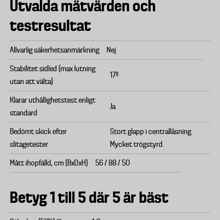
Utvalda mätvärden och
testresultat
Allvarlig säkerhetsanmärkning
Nej
Stabilitet sidled (max lutning
17º
utan att välta)
Klarar uthållighetstest enligt
Ja
standard
Bedömt skick efter
Stort glapp i centrallåsning.
slitagetester
Mycket trögstyrd.
Mått ihopfälld, cm (BxDxH)
56 / 88 / 50
Betyg 1 till 5 där 5 är bäst