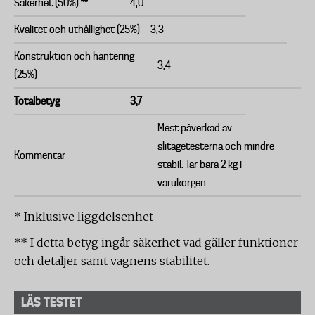
Säkerhet (50%) **
4,0
Kvalitet och uthållighet (25%)
3,3
Konstruktion och hantering
3,4
(25%)
Totalbetyg
3,7
Mest påverkad av
slitagetesterna och mindre
Kommentar
stabil. Tar bara 2 kg i
varukorgen.
* Inklusive liggdelsenhet
** I detta betyg ingår säkerhet vad gäller funktioner
och detaljer samt vagnens stabilitet.
LÄS TESTET