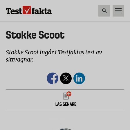
Hoppa
till
huvudinnehåll
HEM & HUSHÅLL
TEKNIK
LIVSMEDEL
VERKTYG & TRÄDGÅRDSREDSK
Huvudmeny
Stokke Scoot
ny
Stokke Scoot ingår i Testfaktas test av
sittvagnar.
LÄS SENARE