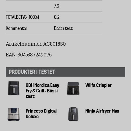
7,6
TOTALBETYG (100%)
8,2
Kommentar
Bäst i test
Artikelnummer. AG8018S0
EAN. 3045387249076
PRODUKTER I TESTET
OBH Nordica Easy
Wilfa Crispier
Fry & Grill - Bäst i
test
Princess Digital
Ninja Airfryer Max
Deluxe