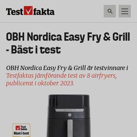
Hoppa
till
huvudinnehåll
HEM & HUSHÅLL
TEKNIK
LIVSMEDEL
VERKTYG & TRÄDGÅRDSREDSK
Huvudmeny
OBH Nordica Easy Fry & Grill
ny
- Bäst i test
OBH Nordica Easy Fry & Grill är testvinnare i
Testfaktas jämförande test av 8 airfryers,
publicerat i oktober 2023.