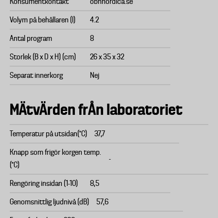
Konsumentkontakt
obhnordica.se
Volym på behållaren (l)
4.2
Antal program
8
Storlek (B x D x H) (cm)
26 x 35 x 32
Separat innerkorg
Nej
MÄtvÄrden frÅn laboratoriet
Temperatur på utsidan(°C)
37,7
Knapp som frigör korgen temp.
-
(°C)
Rengöring insidan (1-10)
8,5
Genomsnittlig ljudnivå (dB)
57,6