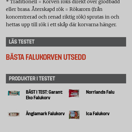
* Traditionell = Korven röks direkt över glödbädd
eller brasa. Återskapd rök = Rökarom (från
koncentrerad och renad riktig rök) sprutas in och
hettas upp till rök i ett skåp där korvarna hänger.
LÄS TESTET
BÄSTA FALUKORVEN UTSEDD
PRODUKTER I TESTET
BÄST I TEST: Garant
Norrlands Falu
Eko Falukorv
Änglamark Falukorv
Ica Falukorv