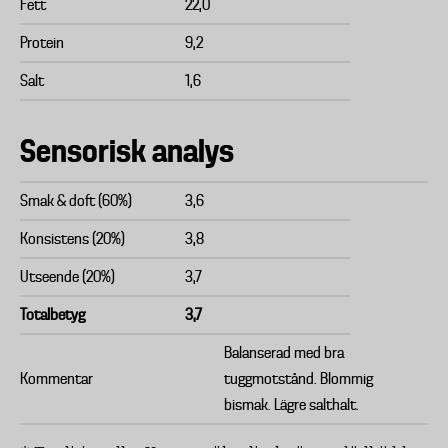
Fett
22,0
Protein
9,2
Salt
1,6
Sensorisk analys
Smak & doft (60%)
3,6
Konsistens (20%)
3,8
Utseende (20%)
3,7
Totalbetyg
3,7
Balanserad med bra
Kommentar
tuggmotstånd. Blommig
bismak. Lägre salthalt.