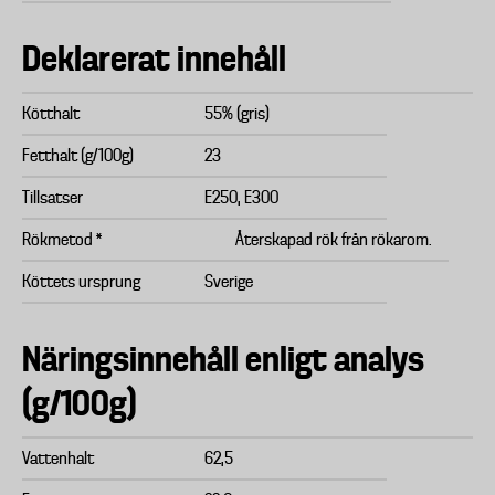
Deklarerat innehåll
Kötthalt
55% (gris)
Fetthalt (g/100g)
23
Tillsatser
E250, E300
Rökmetod *
Återskapad rök från rökarom.
Köttets ursprung
Sverige
Näringsinnehåll enligt analys
(g/100g)
Vattenhalt
62,5