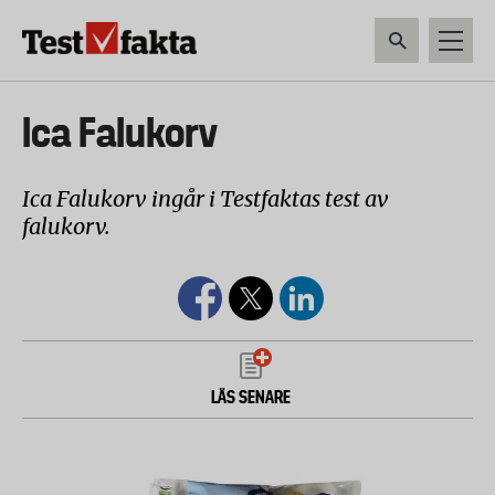
Hoppa
till
huvudinnehåll
HEM & HUSHÅLL
TEKNIK
LIVSMEDEL
VERKTYG & TRÄDGÅRDSREDSK
Huvudmeny
Ica Falukorv
ny
Ica Falukorv ingår i Testfaktas test av
falukorv.
LÄS SENARE