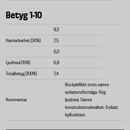
Betyg 1-10
8,2
Hanterbarhet (30%)
7,5
6,0
Ljudnivå (10%)
6,8
Totalbetyg (100%)
7,4
Bra kyleffekt trots sämre
isolationsförmåga. Hög
Kommentar
ljudnivå. Sämre
konstruktionskvalitet. Endast
kylfunktion.