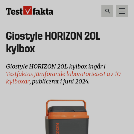
Hoppa
till
huvudinnehåll
HEM & HUSHÅLL
TEKNIK
LIVSMEDEL
VERKTYG & TRÄDGÅRDSREDSK
Huvudmeny
Giostyle HORIZON 20L
ny
kylbox
Giostyle HORIZON 20L kylbox ingår i
Testfaktas jämförande laboratorietest av 10
kylboxar
, publicerat i juni 2024.