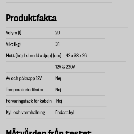
Produktfakta
Volym (l)
20
Vikt (kg)
3,1
Mått (höjd x bredd x djup) (cm)
42 x 38 x 26
12V & 230V
Av och påknapp 12V
Nej
Temperaturindikator
Nej
Förvaringsfack för kabeln
Nej
Kyl- och varmhållning
Endast kyl
MÄtvÄrden frÅn testet