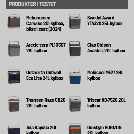
PRODUKTER I TESTET
Mekonomen
Swedol Award
Carwise 20l kylbox,
YTA32X 25L kylbox
bäst i test (2024)
Arctic tern PL10567
Clas Ohlson
28L kylbox
Asaklitt 20L kylbox
Outnorth Outwell
Mobicool ME27 26L
Eco Lite 24L kylbox
kylbox
Thansen Raze CB26
Tristar KB-7526 20L
26L kylbox
kylbox
Jula Kayoba 20L
Giostyle HORIZON
kylbox
20L kylbox