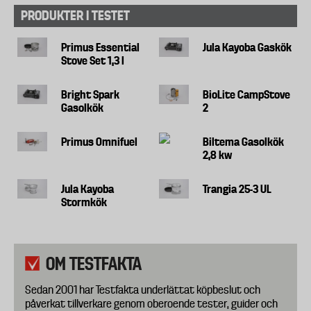
PRODUKTER I TESTET
Primus Essential
Jula Kayoba Gaskök
Stove Set 1,3 l
Bright Spark
BioLite CampStove
Gasolkök
2
Primus Omnifuel
Biltema Gasolkök
2,8 kw
Jula Kayoba
Trangia 25-3 UL
Stormkök
OM TESTFAKTA
Sedan 2001 har Testfakta underlättat köpbeslut och
påverkat tillverkare genom oberoende tester, guider och