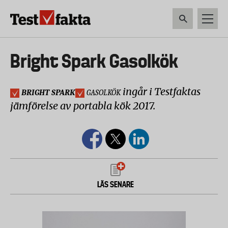
Hoppa
till
huvudinnehåll
HEM & HUSHÅLL
TEKNIK
LIVSMEDEL
VERKTYG & TRÄDGÅRDSREDSK
Huvudmeny
Bright Spark Gasolkök
ny
ingår i Testfaktas
BRIGHT SPARK
GASOLKÖK
jämförelse av portabla kök 2017.
LÄS SENARE