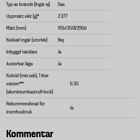
Typ av bränsle (Ingår ej)
Gas
Uppmätt vikt (g)*
2 277
Mått (mm)
95h/350l/290d
Kokkärl ingår (storlek)
Nej
Inbyggd tändare
Ja
Justerbar låga
Ja
Koktid (min:sek), 1 liter
vatten***
6:30
(aluminiumkastrull+lock)
Rekommenderad för
Ja
inomhusbruk
Kommentar