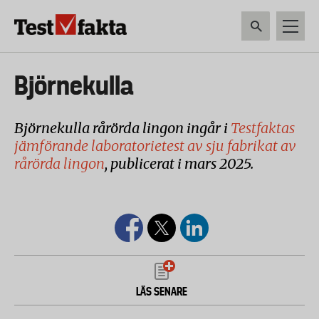
Hoppa
till
huvudinnehåll
HEM & HUSHÅLL
TEKNIK
LIVSMEDEL
VERKTYG & TRÄDGÅRDSREDSK
Huvudmeny
Björnekulla
ny
Björnekulla rårörda lingon ingår i
Testfaktas
jämförande laboratorietest av sju fabrikat av
rårörda lingon
, publicerat i mars 2025.
LÄS SENARE