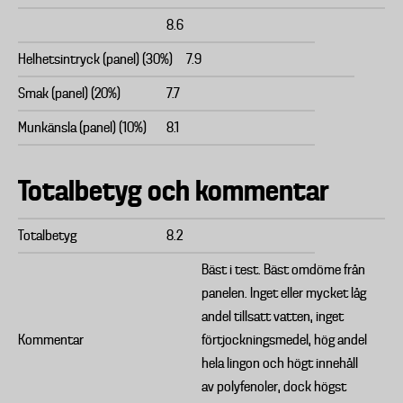
8.6
Helhetsintryck (panel) (30%)
7.9
Smak (panel) (20%)
7.7
Munkänsla (panel) (10%)
8.1
Totalbetyg och kommentar
Totalbetyg
8.2
Bäst i test. Bäst omdöme från
panelen. Inget eller mycket låg
andel tillsatt vatten, inget
Kommentar
förtjockningsmedel, hög andel
hela lingon och högt innehåll
av polyfenoler, dock högst