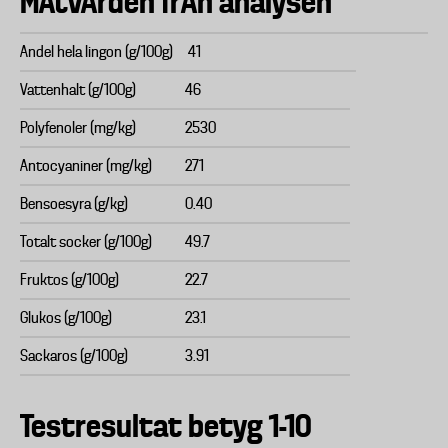
MÄtvÄrden frÅn analysen
Andel hela lingon (g/100g)
41
Vattenhalt (g/100g)
46
Polyfenoler (mg/kg)
2530
Antocyaniner (mg/kg)
271
Bensoesyra (g/kg)
0.40
Totalt socker (g/100g)
49.7
Fruktos (g/100g)
22.7
Glukos (g/100g)
23.1
Sackaros (g/100g)
3.91
Testresultat betyg 1-10