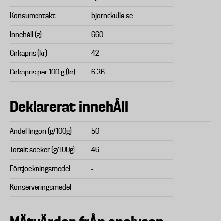
Konsumentakt
bjornekulla.se
Innehåll (g)
660
Cirkapris (kr)
42
Cirkapris per 100 g (kr)
6.36
Deklarerat innehÅll
Andel lingon (g/100g)
50
Totalt socker (g/100g)
46
Förtjockningsmedel
-
Konserveringsmedel
-