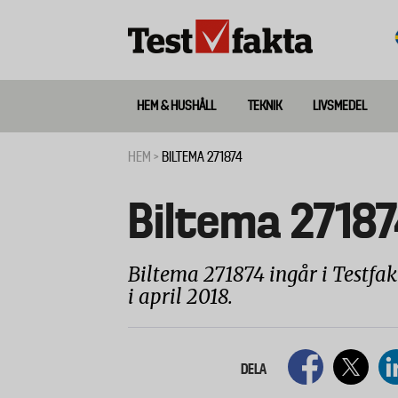
Hoppa
till
huvudinnehåll
HEM & HUSHÅLL
TEKNIK
LIVSMEDEL
Huvudmeny
ny
HEM
BILTEMA 271874
Länkstig
Biltema 27187
Biltema 271874 ingår i Testfak
i april 2018.
DELA