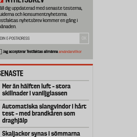
åll dig uppdaterad med senaste testerna,
uiderna och konsumentnyheterna.
estfaktas nyhetsbrev kommer en gång i
ånaden.
Jag accepterar Testfaktas allmänna
användarvillkor
SENASTE
Mer än hälften luft – stora
skillnader i vaniljglassen
Automatiska slangvindor i hårt
test – med brandkåren som
draghjälp
Skaljackor synas i sömmarna