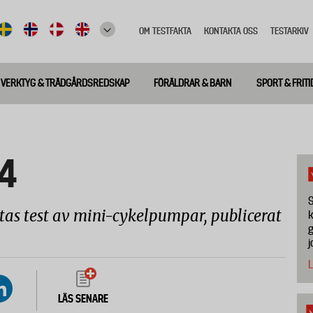
OM TESTFAKTA
KONTAKTA OSS
TESTARKIV
Top
meny
VERKTYG & TRÄDGÅRDSREDSKAP
FÖRÄLDRAR & BARN
SPORT & FRITI
4
S
tas test av mini-cykelpumpar, publicerat
k
g
j
L
LÄS SENARE