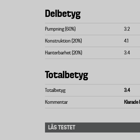
Delbetyg
Pumpning (60%)
3.2
Konstruktion (20%)
4.1
Hanterbarhet (20%)
3.4
Totalbetyg
Totalbetyg
3.4
Kommentar
Klarade 
LÄS TESTET