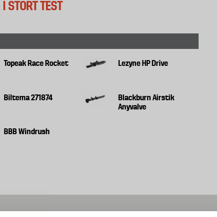
I STORT TEST
Topeak Race Rocket
Lezyne HP Drive
Biltema 271874
Blackburn Airstik
Anyvalve
BBB Windrush