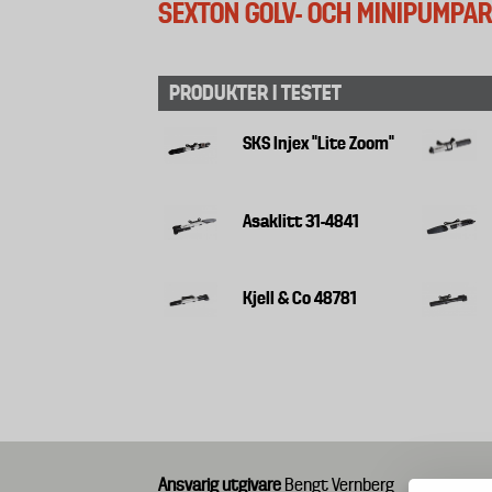
SEXTON GOLV- OCH MINIPUMPAR 
PRODUKTER I TESTET
SKS Injex "Lite Zoom"
Asaklitt 31-4841
Kjell & Co 48781
Ansvarig utgivare
Bengt Vernberg