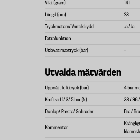
Vikt (gram)
141
Längd (cm)
23
Tryckmätare/ Ventilskydd
Ja / Ja
Extrafunktion
–
Utlovat maxtryck (bar)
–
Utvalda mätvärden
Uppnått lufttryck (bar)
4 bar me
Kraft vid 1/ 3/ 5 bar (N)
33 / 96 
Dunlop/ Presta/ Schrader
Bra / Bra
Krånglig
Kommentar
klämrisk