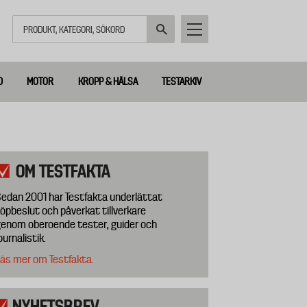
Sök
D
MOTOR
KROPP & HÄLSA
TESTARKIV
OM TESTFAKTA
edan 2001 har Testfakta underlättat
öpbeslut och påverkat tillverkare
enom oberoende tester, guider och
ournalistik.
äs mer om Testfakta.
NYHETSBREV