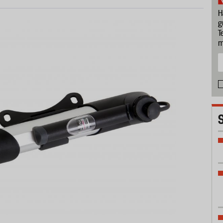
H
g
T
m