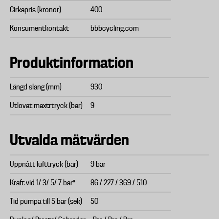
Cirkapris (kronor)
400
Konsumentkontakt
bbbcycling.com
Produktinformation
Längd slang (mm)
930
Utlovat maxtrtryck (bar)
9
Utvalda mätvärden
Uppnått lufttryck (bar)
9 bar
Kraft vid 1/ 3/ 5/ 7 bar*
86 / 227 / 369 / 510
Tid pumpa till 5 bar (sek)
50