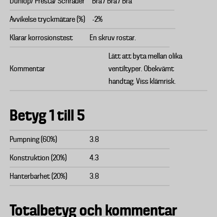
Dunlop/ Presta/ Schrader
Bra / Bra / Bra
Avvikelse tryckmätare (%)
-2%
Klarar korrosionstest
En skruv rostar.
Lätt att byta mellan olika
Kommentar
ventiltyper. Obekvämt
handtag. Viss klämrisk.
Betyg 1 till 5
Pumpning (60%)
3.8
Konstruktion (20%)
4.3
Hanterbarhet (20%)
3.8
Totalbetyg och kommentar