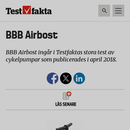
Hoppa
till
huvudinnehåll
HEM & HUSHÅLL
TEKNIK
LIVSMEDEL
VERKTYG & TRÄDGÅRDSREDSK
Huvudmeny
BBB Airbost
ny
BBB Airbost ingår i Testfaktas stora test av
cykelpumpar som publicerades i april 2018.
LÄS SENARE