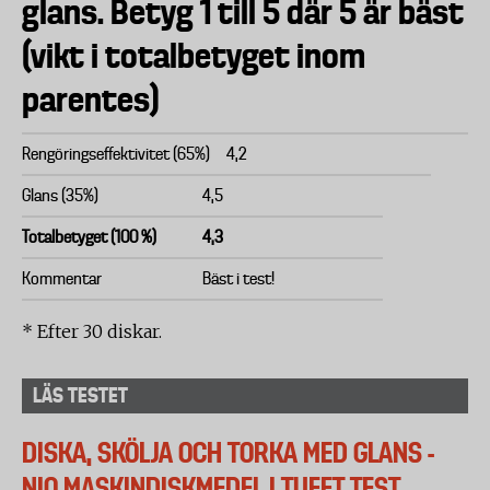
glans. Betyg 1 till 5 där 5 är bäst
(vikt i totalbetyget inom
parentes)
Rengöringseffektivitet (65%)
4,2
Glans (35%)
4,5
Totalbetyget (100 %)
4,3
Kommentar
Bäst i test!
* Efter 30 diskar.
LÄS TESTET
DISKA, SKÖLJA OCH TORKA MED GLANS -
NIO MASKINDISKMEDEL I TUFFT TEST