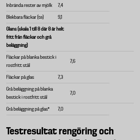
Inbrända rester av mjölk
7,4
Blekbara fläckar (te)
9,1
Glans (skala 1 till 8 där 8 är helt
fritt från fläckar och grå
beläggning)
Fläckar på blanka bestick i
7,6
rostfritt stål
Fläckar på glas
7,3
Grå beläggning på blanka
7,0
bestick i rostfritt stål
Grå beläggning på glas*
7,0
Testresultat rengöring och