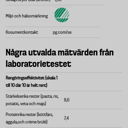
Miljö och hälsomärkning
Kosumentkontakt
pg.com/se
Några utvalda mätvärden från
laboratorietestet
Rengöringseffektivitet (skala 1
till 10 där 10 är helt rent)
Stärkelserika rester (pasta, ris,
8,6
potatis, veta och majs)
Proteinrika rester (köttfärs,
7,4
äggula,och crème brülé)