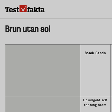
Hoppa
till
huvudinnehåll
HEM & HUSHÅLL
TEKNIK
LIVSMEDEL
VERKTYG & TRÄDGÅRDSREDSK
Huvudmeny
Brun utan sol
ny
Bondi Sands
Liquidgold self
tanning foam