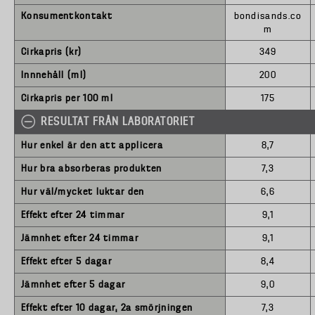
Konsumentkontakt
bondisands.co
m
Cirkapris (kr)
349
Innnehåll (ml)
200
Cirkapris per 100 ml
175
RESULTAT FRÅN LABORATORIET
Hur enkel är den att applicera
8,7
Hur bra absorberas produkten
7,3
Hur väl/mycket luktar den
6,6
Effekt efter 24 timmar
9,1
Jämnhet efter 24 timmar
9,1
Effekt efter 5 dagar
8,4
Jämnhet efter 5 dagar
9,0
Effekt efter 10 dagar, 2a smörjningen
7,3