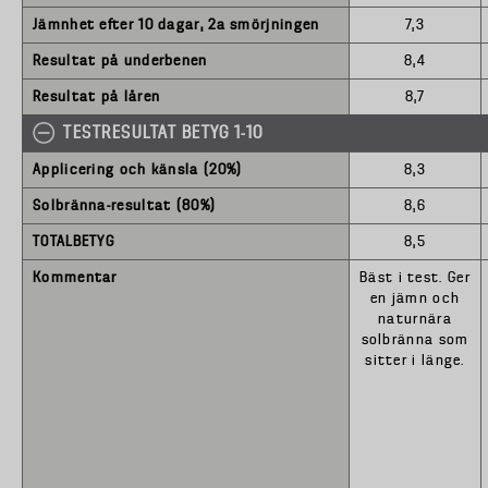
Jämnhet efter 10 dagar, 2a smörjningen
7,3
Resultat på underbenen
8,4
Resultat på låren
8,7
TESTRESULTAT BETYG 1-10
Applicering och känsla (20%)
8,3
Solbränna-resultat (80%)
8,6
TOTALBETYG
8,5
Kommentar
Bäst i test. Ger
en jämn och
naturnära
solbränna som
sitter i länge.