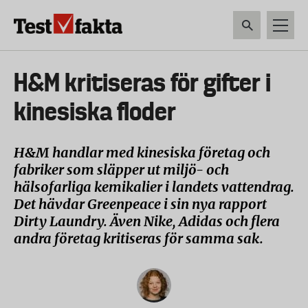
Hoppa
till
huvudinnehåll
HEM & HUSHÅLL
TEKNIK
LIVSMEDEL
VERKTYG & TRÄDGÅRDSREDSK
Huvudmeny
H&M kritiseras för gifter i
ny
kinesiska floder
H&M handlar med kinesiska företag och
fabriker som släpper ut miljö- och
hälsofarliga kemikalier i landets vattendrag.
Det hävdar Greenpeace i sin nya rapport
Dirty Laundry. Även Nike, Adidas och flera
andra företag kritiseras för samma sak.