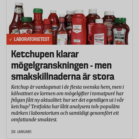
LABORATORIETEST
Ketchupen klarar
mögelgranskningen - men
smakskillnaderna är stora
Ketchup är vardagsmat i de flesta svenska hem, men i
kölvattnet av larmen om mögelgifter i tomatpuré har
frågan fått ny aktualitet: hur ser det egentligen ut i vår
ketchup? Testfakta har låtit analysera tolv populära
märken i laboratorium och samtidigt genomfört ett
omfattande smaktest.
26 JANUARI