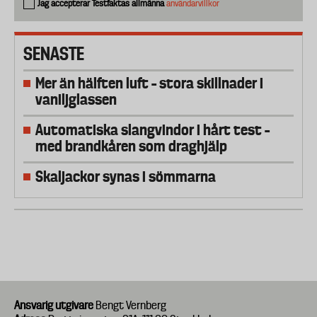
Jag accepterar Testfaktas allmänna
användarvillkor
SENASTE
Mer än hälften luft – stora skillnader i
vaniljglassen
Automatiska slangvindor i hårt test –
med brandkåren som draghjälp
Skaljackor synas i sömmarna
Ansvarig utgivare
Bengt Vernberg