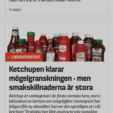
visar vårt test av 9 blenders under 4000 kr.
17 MARS
LABORATORIETEST
Ketchupen klarar
mögelgranskningen - men
smakskillnaderna är stora
Ketchup är vardagsmat i de flesta svenska hem, men i
kölvattnet av larmen om mögelgifter i tomatpuré har
frågan fått ny aktualitet: hur ser det egentligen ut i vår
ketchup? Testfakta har låtit analysera tolv populära