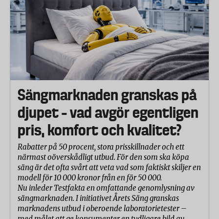
Sängmarknaden granskas på
djupet – vad avgör egentligen
pris, komfort och kvalitet?
Rabatter på 50 procent, stora prisskillnader och ett
närmast oöverskådligt utbud. För den som ska köpa
säng är det ofta svårt att veta vad som faktiskt skiljer en
modell för 10 000 kronor från en för 50 000.
Nu inleder Testfakta en omfattande genomlysning av
sängmarknaden. I initiativet Årets Säng granskas
marknadens utbud i oberoende laboratorietester –
med målet att ge konsumenter en tydligare bild av