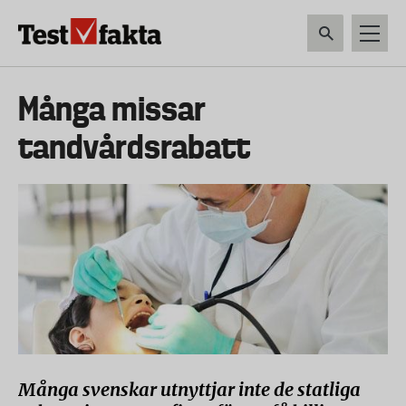
Hoppa
till
huvudinnehåll
HEM & HUSHÅLL
TEKNIK
LIVSMEDEL
VERKTYG & TRÄDGÅRDSREDSK
Huvudmeny
Många missar
ny
tandvårdsrabatt
Många svenskar utnyttjar inte de statliga