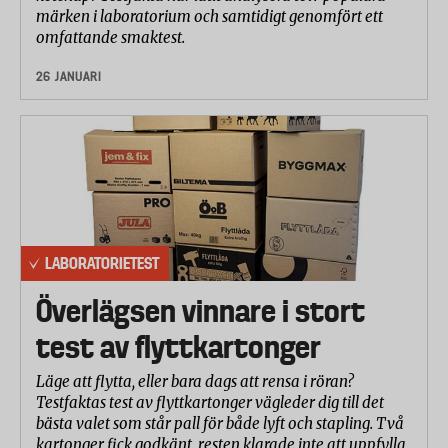
märken i laboratorium och samtidigt genomfört ett
omfattande smaktest.
26 JANUARI
LABORATORIETEST
Överlägsen vinnare i stort
test av flyttkartonger
Läge att flytta, eller bara dags att rensa i röran?
Testfaktas test av flyttkartonger vägleder dig till det
bästa valet som står pall för både lyft och stapling. Två
kartonger fick godkänt, resten klarade inte att uppfylla