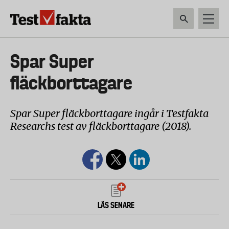
Hoppa
till
huvudinnehåll
HEM & HUSHÅLL
TEKNIK
LIVSMEDEL
VERKTYG & TRÄDGÅRDSREDSK
Huvudmeny
Spar Super
ny
fläckborttagare
Spar Super fläckborttagare ingår i Testfakta
Researchs test av fläckborttagare (2018).
LÄS SENARE