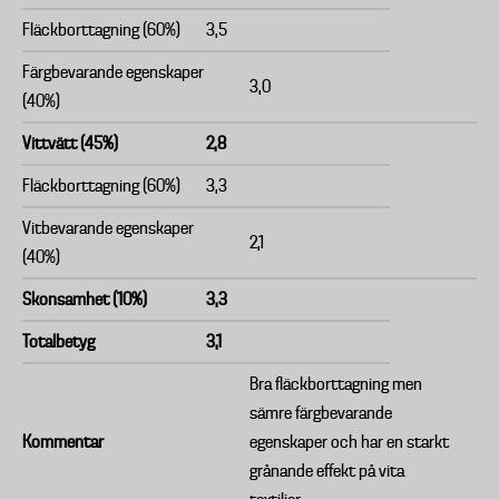
Fläckborttagning (60%)
3,5
Färgbevarande egenskaper
3,0
(40%)
Vittvätt (45%)
2,8
Fläckborttagning (60%)
3,3
Vitbevarande egenskaper
2,1
(40%)
Skonsamhet (10%)
3,3
Totalbetyg
3,1
Bra fläckborttagning men
sämre färgbevarande
Kommentar
egenskaper och har en starkt
grånande effekt på vita