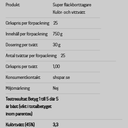
Produkt
Super fläckborttagare
Kulör- och vittvätt
Cirkapris per förpackning
25
Innehåll per förpackning
750 g
Dosering per tvätt
30 g
Antal tvättar per förpackning
25
Cirkapris per tvätt
1,00
Konsumentkontakt
shspar.se
Miljömärkning
Nej
Testresultat Betyg 1 till 5 där 5
är bäst (vikt i totalbetyget
inom parentes)
Kulörtvätt (45%)
3,3