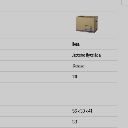
Ikea
Jättene flyttlåda
ikea.se
100
56 x 33 x 41
30