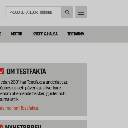
Sök
D
MOTOR
KROPP & HÄLSA
TESTARKIV
OM TESTFAKTA
edan 2001 har Testfakta underlättat
öpbeslut och påverkat tillverkare
enom oberoende tester, guider och
ournalistik.
äs mer om Testfakta.
NYHETSBREV