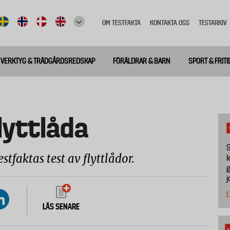
OM TESTFAKTA
KONTAKTA OSS
TESTARKIV
Top
meny
VERKTYG & TRÄDGÅRDSREDSKAP
FÖRÄLDRAR & BARN
SPORT & FRITI
lyttlåda
S
estfaktas test av flyttlådor.
k
g
j
L
LÄS SENARE