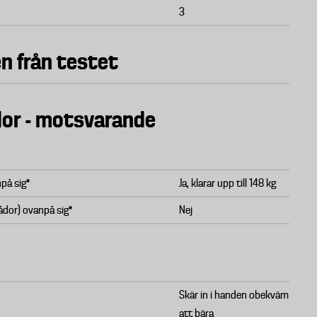
3
n från testet
dor - motsvarande
npå sig*
Ja, klarar upp till 148 kg
lådor) ovanpå sig*
Nej
Skär in i handen obekväm
att bära