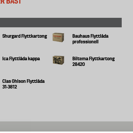
ER BÄST
Shurgard Flyttkartong
Bauhaus Flyttlåda
professionell
Ica Flyttlåda kappa
Biltema Flyttkartong
28420
Clas Ohlson Flyttlåda
31-3812