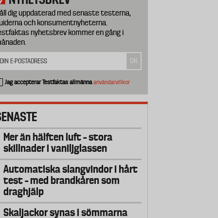
åll dig uppdaterad med senaste testerna,
uiderna och konsumentnyheterna.
estfaktas nyhetsbrev kommer en gång i
ånaden.
Jag accepterar Testfaktas allmänna
användarvillkor
SENASTE
Mer än hälften luft – stora
skillnader i vaniljglassen
Automatiska slangvindor i hårt
test – med brandkåren som
draghjälp
Skaljackor synas i sömmarna