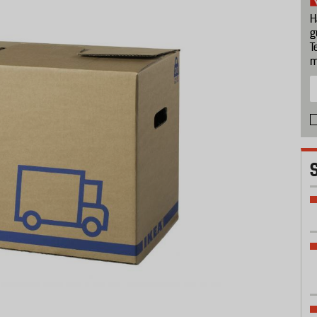
H
g
T
m