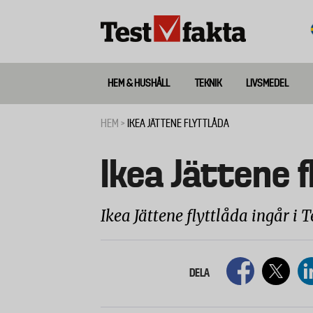
Hoppa
till
huvudinnehåll
HEM & HUSHÅLL
TEKNIK
LIVSMEDEL
Huvudmeny
ny
HEM
IKEA JÄTTENE FLYTTLÅDA
Länkstig
Ikea Jättene f
Ikea Jättene flyttlåda ingår i T
DELA