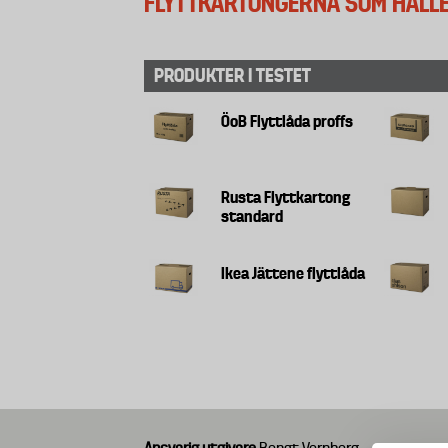
FLYTTKARTONGERNA SOM HÅLL
PRODUKTER I TESTET
ÖoB Flyttlåda proffs
Rusta Flyttkartong
standard
Ikea Jättene flyttlåda