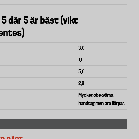
 5 där 5 är bäst (vikt
entes)
3,0
1,0
5,0
2,8
Mycket obekväma
handtag men bra flärpar.