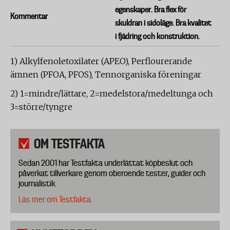
egenskaper. Bra flex för
Kommentar
skuldran i sidoläge. Bra kvalitet
i fjädring och konstruktion.
1) Alkylfenoletoxilater (APEO), Perflourerande
ämnen (PFOA, PFOS), Tennorganiska föreningar
2) 1=mindre/lättare, 2=medelstora/medeltunga och
3=större/tyngre
OM TESTFAKTA
Sedan 2001 har Testfakta underlättat köpbeslut och
påverkat tillverkare genom oberoende tester, guider och
journalistik.
Läs mer om Testfakta.