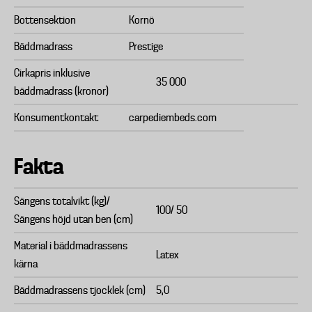
Bottensektion
Kornö
Bäddmadrass
Prestige
Cirkapris inklusive
35 000
bäddmadrass (kronor)
Konsumentkontakt
carpediembeds.com
Fakta
Sängens totalvikt (kg)/
100/ 50
Sängens höjd utan ben (cm)
Material i bäddmadrassens
Latex
kärna
Bäddmadrassens tjocklek (cm)
5,0