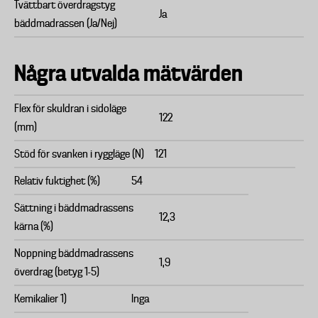
Tvättbart överdragstyg
Ja
bäddmadrassen (Ja/Nej)
Några utvalda mätvärden
Flex för skuldran i sidoläge
122
(mm)
Stöd för svanken i ryggläge (N)
121
Relativ fuktighet (%)
54
Sättning i bäddmadrassens
12,3
kärna (%)
Noppning bäddmadrassens
1,9
överdrag (betyg 1-5)
Kemikalier 1)
Inga