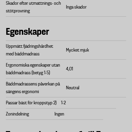
Skador efter utmattnings- och
Inga skador
stötprovning
Egenskaper
Uppmätt fjädringshårdhet
Mycket mjuk
med bäddmadrass
Ergonomiska egenskaper utan
4,01
bäddmadrass (betyg 1-5)
Bäddmadrassens påverkan på
Neutral
sängens ergonomi
Passar bäst för kroppstyp 2)
1-2
Zonindelning
Ingen