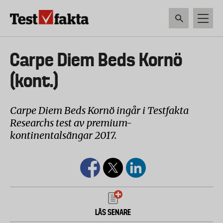
Hoppa
till
huvudinnehåll
HEM & HUSHÅLL
TEKNIK
LIVSMEDEL
VERKTYG & TRÄDGÅRDSREDSK
Huvudmeny
Carpe Diem Beds Kornö
ny
(kont.)
Carpe Diem Beds Kornö ingår i Testfakta
Researchs test av premium-
kontinentalsängar 2017.
LÄS SENARE