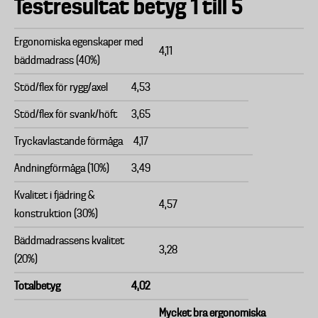
Testresultat betyg 1 till 5
Ergonomiska egenskaper med
4,11
bäddmadrass (40%)
Stöd/flex för rygg/axel
4,53
Stöd/flex för svank/höft
3,65
Tryckavlastande förmåga
4,17
Andningförmåga (10%)
3,49
Kvalitet i fjädring &
4,57
konstruktion (30%)
Bäddmadrassens kvalitet
3,28
(20%)
Totalbetyg
4,02
Mycket bra ergonomiska