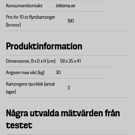
Konsumentkontakt
biltema.se
Pris för 10 st flyttkartonger
180
(kronor)
Produktinformation
Dimensioner, B x D x H (cm)
58 x 35 x 41
Angiven max vikt (kg)
30
Kartongens tjocklek (antal
3
lager)
Några utvalda mätvärden från
testet