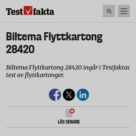
Hoppa
till
huvudinnehåll
HEM & HUSHÅLL
TEKNIK
LIVSMEDEL
VERKTYG & TRÄDGÅRDSREDSK
Huvudmeny
Biltema Flyttkartong
ny
28420
Biltema Flyttkartong 28420 ingår i Testfaktas
test av flyttkartonger.
LÄS SENARE