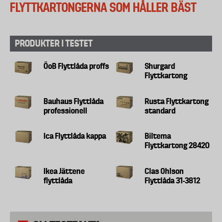
FLYTTKARTONGERNA SOM HÅLLER BÄST
PRODUKTER I TESTET
ÖoB Flyttlåda proffs
Shurgard
Flyttkartong
Bauhaus Flyttlåda
Rusta Flyttkartong
professionell
standard
Ica Flyttlåda kappa
Biltema
Flyttkartong 28420
Ikea Jättene
Clas Ohlson
flyttlåda
Flyttlåda 31-3812