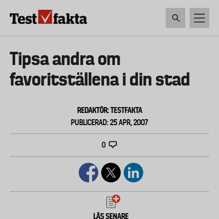
Hoppa
till
huvudinnehåll
HEM & HUSHÅLL
TEKNIK
LIVSMEDEL
VERKTYG & TRÄDGÅRDSREDSK
Huvudmeny
Tipsa andra om
ny
favoritställena i din stad
REDAKTÖR: TESTFAKTA
PUBLICERAD: 25 APR, 2007
0
LÄS SENARE