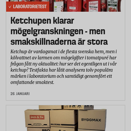
LABORATORIETEST
Ketchupen klarar
mögelgranskningen - men
smakskillnaderna är stora
Ketchup är vardagsmat i de flesta svenska hem, men i
kölvattnet av larmen om mögelgifter i tomatpuré har
frågan fått ny aktualitet: hur ser det egentligen ut i vår
ketchup? Testfakta har låtit analysera tolv populära
märken i laboratorium och samtidigt genomfört ett
omfattande smaktest.
26 JANUARI